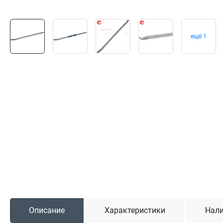
Садовая техника
Триммеры и мотокосы
Снегоуборочные машины
ещё 1
Культиваторы (мотоблоки)
Газонокосилки
Измельчители
Автомобильный инструмент
Наборы шоферские
Тросы буксировочные
Домкраты
Щетки, скребки и лопаты автомобильные
Тали цепные
Описание
Характеристики
Нали