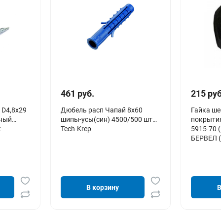
461 руб.
215 руб
 D4,8х29
Дюбель расп Чапай 8х60
Гайка ше
ьный
шипы-усы(син) 4500/500 шт
покрытия
к
Tech-Krep
5915-70 (
БЕРВЕЛ (
В корзину
В