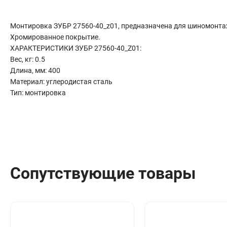
Сантехника
Канализация
Монтировка ЗУБР 27560-40_z01, предназначена для шиномонта
Соединители сантехнические
Хромированное покрытие.
Таймеры подачи воды
ХАРАКТЕРИСТИКИ ЗУБР 27560-40_Z01:
Водонагреватели накопительные
Вес, кг: 0.5
Длина, мм: 400
Тройники сантехнические
Материал: углеродистая сталь
Тип: монтировка
Сопутствующие товары