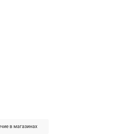
Лестницы, стремянки, вышки
Стремянки стальные
Лестницы односекционные
Вышки-туры
Лестницы двухсекционные
Лестницы телескопические
Средства пожарной безопасности
Огнетушители
Пожарные инструменты
Полотна противопожарные
Шкафы пожарные
Щиты, ящики, стенды
чие в магазинах