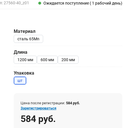
Пены, клеи, герметики
л:
27560-40_z01
Ожидается поступление ( 1 рабочий день)
Пены монтажные
Герметики
Очистители для пены
Материал
Клеи монтажные
Пистолеты для герметиков
сталь 65Mn
Длина
1200 мм
600 мм
200 мм
Электрика и свет
Упаковка
Хомуты стяжки нейлоновые и стальные
шт
Вилки электрические
Выключатели
Удлинители электрические
Фонари
Цена после регистрации:
584 руб.
Зарегистрироваться
584 руб.