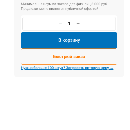
Электростроительное оборудование
Минимальная сумма заказа для физ. лиц 3 000 руб.
Предложение не является публичной офертой
Компрессоры
Тепловое оборудование
Генераторы
Мотопомпы
В корзину
Виброплиты
Быстрый заказ
Строительные материалы
Нужно больше 100 штук? Запросить оптовую цену →
Арматура
Блоки стеновые газобетонные
Гипсокартон
Жидкое стекло
Затирки