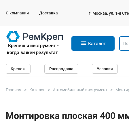
О компании
Доставка
г. Москва, ул. 1-я С
11
Каталог
Крепеж и инструмент -
когда важен результат
Крепеж
Крепеж
Распродажа
Условия
Анкеры
Дюбели
Саморезы и шурупы
Главная
Каталог
Автомобильный инструмент
Монти
Гвозди
Болты
Монтировка плоская 400 мм