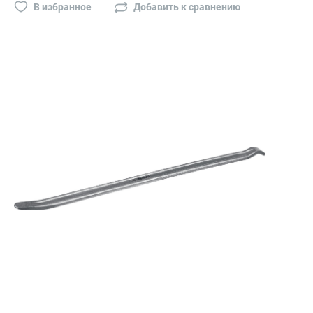
Буры, сверла, диски
В избранное
Добавить к сравнению
Гвозди для пневматического степлера (нейлера)
Биты на шуруповёрт
Буры, пики, зубила
Фрезы
Диски
Электроды, сварочная техника
Электроды сварочные
Инверторы, сварочная техника
Маски сварщика
Резаки
Зеркало сварщика