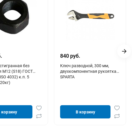
.
840 руб.
стигранная без
Ключ разводной, 300 мм,
 М12 (S18) ГОСТ
двухкомпонентная рукоятка//
ISO 4032) к.п. 5
SPARTA
20кг)
 корзину
В корзину