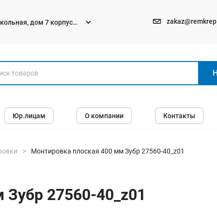
zakaz@remkrep
текольная, дом 7 корпус
Электро и бензоинструменты
Юр.лицам
О компании
Контакты
Перфораторы
Углошлифмашины (болгарки)
Шуруповерты
ровки
Монтировка плоская 400 мм Зубр 27560-40_z01
Пилы
Дрели
 Зубр 27560-40_z01