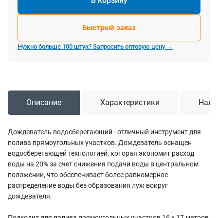
В корзину
Быстрый заказ
Нужно больше 100 штук? Запросить оптовую цену →
Описание
Характеристики
Нали
Дождеватель водосберегающий - отличный инструмент для
полива прямоугольных участков. Дождеватель оснащен
водосберегающей технологией, которая экономит расход
воды на 20% за счет снижения подачи воды в центральном
положении, что обеспечивает более равномерное
распределение воды без образования луж вокруг
дождевателя.
Подходит для полива прямоугольных участков 16 х 17 метров