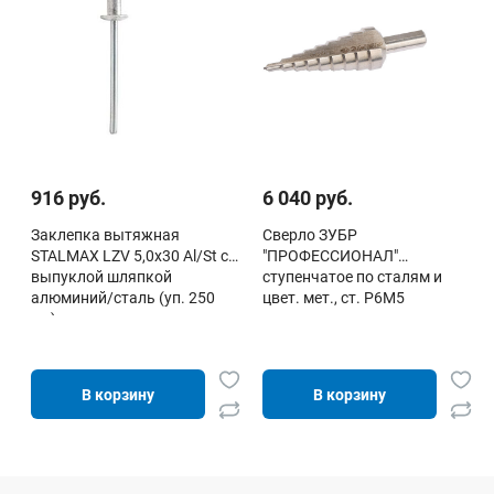
916 руб.
6 040 руб.
Заклепка вытяжная
Сверло ЗУБР
STALMAX LZV 5,0х30 Al/St с
"ПРОФЕССИОНАЛ"
выпуклой шляпкой
ступенчатое по сталям и
алюминий/сталь (уп. 250
цвет. мет., ст. Р6М5
шт)
В корзину
В корзину