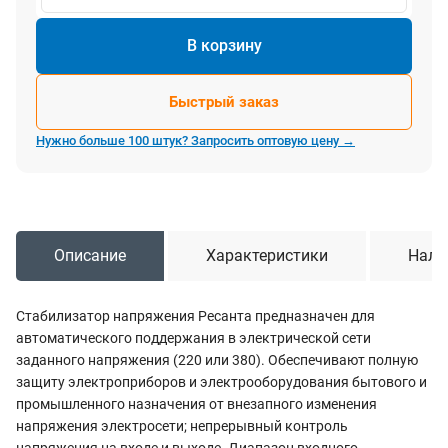
В корзину
Быстрый заказ
Нужно больше 100 штук? Запросить оптовую цену →
Описание
Характеристики
Нали
Стабилизатор напряжения Ресанта предназначен для
автоматического поддержания в электрической сети
заданного напряжения (220 или 380). Обеспечивают полную
защиту электроприборов и электрооборудования бытового и
промышленного назначения от внезапного изменения
напряжения электросети; непрерывный контроль
напряжения на входе и выходе. Диапазон входного