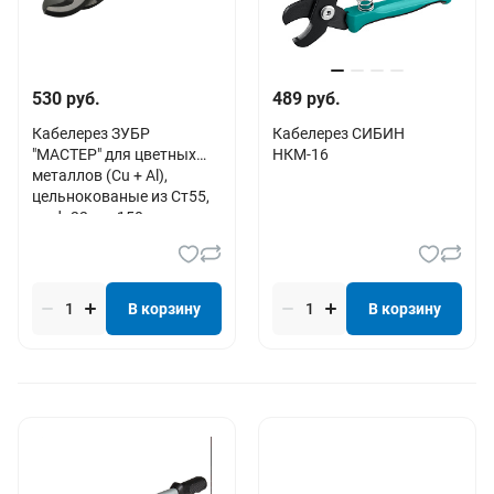
530 руб.
489 руб.
Кабелерез ЗУБР
Кабелерез СИБИН
"МАСТЕР" для цветных
НКМ-16
металлов (Cu + Al),
цельнокованые из Ст55,
до d=22мм, 150мм
В корзину
В корзину