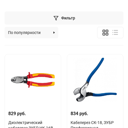
Фильтр
По популярности
По алфавиту
По цене (возрастанию)
По цене (убыванию)
829 руб.
834 руб.
Диэлектрический
Кабелерез СК-18, ЗУБР
кабелерез ЗУБР НК-16В
Профессионал