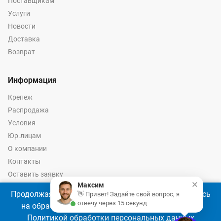
Поставщикам
Услуги
Новости
Доставка
Возврат
Информация
Крепеж
Распродажа
Условия
Юр.лицам
О компании
Контакты
Оставить заявку
×
Максим
Калькулятор крепежа
Продолжая использовать наш сайт, Вы соглашаетесь
👋 Привет! Задайте свой вопрос, я
отвечу через 15 секунд
на обработку файлов cookie 🍪 в соответствии с
Политикой обработки персональных данных