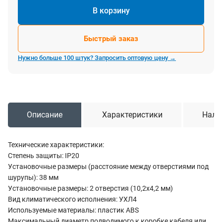
В корзину
Быстрый заказ
Нужно больше 100 штук? Запросить оптовую цену →
Описание
Характеристики
Нали
Технические характеристики:
Степень защиты: IP20
Установочные размеры (расстояние между отверстиями под
шурупы): 38 мм
Установочные размеры: 2 отверстия (10,2х4,2 мм)
Вид климатического исполнения: УХЛ4
Используемые материалы: пластик ABS
Максимальный диаметр подводимого к коробке кабеля или