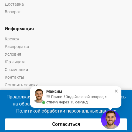
Доставка
Возврат
Информация
Крепеж
Распродажа
Условия
Юр.лицам
О компании
Контакты
Оставить заявку
×
Максим
Калькулятор крепежа
Продолжая использовать наш сайт, Вы соглашаетесь
👋 Привет! Задайте свой вопрос, я
отвечу через 15 секунд
на обработку файлов cookie 🍪 в соответствии с
Политикой обработки персональных данных
© 2026 год Оптово-розничные продажи крепежа и инструмента -
Ремкреп.ру
Согласиться