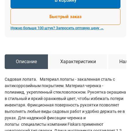
В корзину
Быстрый заказ
Нужно больше 100 штук? Запросить оптовую цену →
Описание
Характеристики
Нали
Садовая лопата. Материал лопаты - закаленная сталь с
антикоррозийным покрытием. Материал черенка -
полиамид, укрепленный стекловолокном. Рукоятка окрашена
в стильный и яркий оранжевый цвет, чтобы избежать потери
инвентаря. Фрикционная поверхность рукоятки позволяет
выполнять любые виды садовых работ и удобно держать ее в
руках. Для надежной фиксации черенка и
лопаты специалисты компании Fiskars применяют
новаторский тип сварки. Длина инструмента составляет 1,2