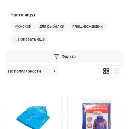
Часто ищут
мужской
для рыбалки
плащ-дождевик
полиэтиленовый
прозрачный
...
Показать ещё
Фильтр
По популярности
По алфавиту
По цене (возрастанию)
По цене (убыванию)