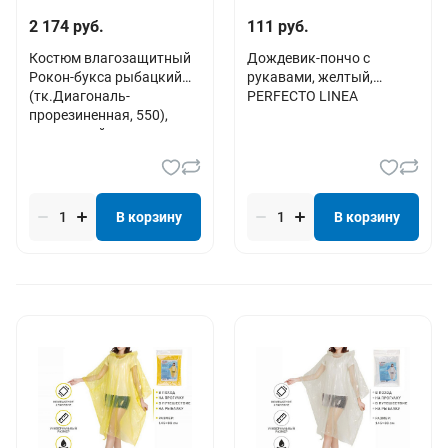
2 174 руб.
111 руб.
Костюм влагозащитный
Дождевик-пончо c
Рокон-букса рыбацкий
рукавами, желтый,
(тк.Диагональ-
PERFECTO LINEA
прорезиненная, 550),
оранжевый
В корзину
В корзину