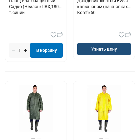
Плащ влагозащитный
Дождевик желтый EVA с
Садко (Нейлон/ПВХ,180),
капюшоном (на кнопках)
т.синий
Komfi/50
Узнать цену
В корзину