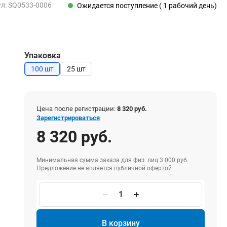
Пены, клеи, герметики
ул:
SQ0533-0006
Ожидается поступление ( 1 рабочий день)
Пены монтажные
Герметики
Очистители для пены
Упаковка
Клеи монтажные
Пистолеты для герметиков
100 шт
25 шт
Цена после регистрации:
8 320 руб.
Электрика и свет
Зарегистрироваться
Хомуты стяжки нейлоновые и стальные
8 320 руб.
Вилки электрические
Выключатели
Минимальная сумма заказа для физ. лиц 3 000 руб.
Предложение не является публичной офертой
Удлинители электрические
Фонари
В корзину