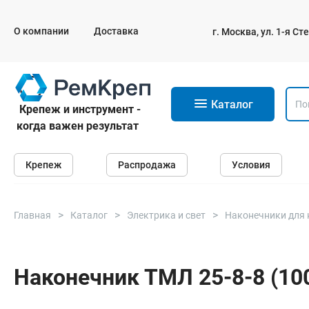
О компании
Доставка
г. Москва, ул. 1-я С
11
Каталог
Крепеж и инструмент -
когда важен результат
Крепеж
Крепеж
Распродажа
Условия
Анкеры
Дюбели
Саморезы и шурупы
Главная
Каталог
Электрика и свет
Наконечники для 
Гвозди
Болты
Наконечник ТМЛ 25-8-8 (10