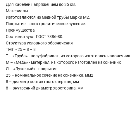
Сантехника
Для кабелей напряжением до 35 кВ.
Материалы
Канализация
Изготовляются из медной трубы марки М2.
Соединители сантехнические
Покрытие— электролитическое лужение.
Таймеры подачи воды
Преимущества
Водонагреватели накопительные
Соответствуют ГОСТ 7386-80.
Тройники сантехнические
Структура условного обозначения
ТМЛ - 25 – 8 – 8
Т – «Труба» - полуфабрикат, из которого изготовлен наконечник
М – «Медь» - материал, из которого изготовлен наконечник
Л – «Луженый» - покрытие
25 – номинальное сечение наконечника, мм2
8 – диаметр контактного стержня, мм
8 – внутренний диаметр хвостовика, мм