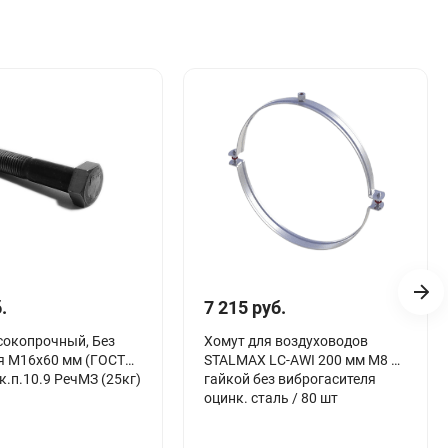
.
7 215 руб.
сокопрочный, Без
Хомут для воздуховодов
я М16х60 мм (ГОСТ
STALMAX LC-AWI 200 мм М8 с
к.п.10.9 РечМЗ (25кг)
гайкой без виброгасителя
оцинк. сталь / 80 шт