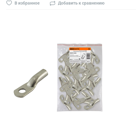
Буры, сверла, диски
В избранное
Добавить к сравнению
Гвозди для пневматического степлера (нейлера)
Биты на шуруповёрт
Буры, пики, зубила
Фрезы
Диски
Электроды, сварочная техника
Электроды сварочные
Инверторы, сварочная техника
Маски сварщика
Резаки
Зеркало сварщика