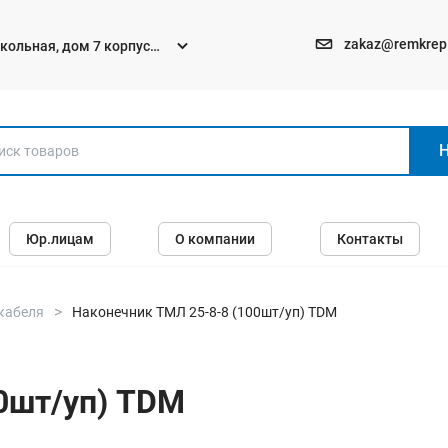
zakaz@remkrep
текольная, дом 7 корпус
Электро и бензоинструменты
Юр.лицам
О компании
Контакты
Перфораторы
Углошлифмашины (болгарки)
Шуруповерты
кабеля
Наконечник ТМЛ 25-8-8 (100шт/уп) TDM
Пилы
Дрели
0шт/уп) TDM