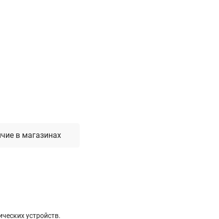
Лестницы, стремянки, вышки
Стремянки стальные
Лестницы односекционные
Вышки-туры
Лестницы двухсекционные
Лестницы телескопические
Средства пожарной безопасности
Огнетушители
чие в магазинах
Пожарные инструменты
Полотна противопожарные
Шкафы пожарные
Щиты, ящики, стенды
ческих устройств.