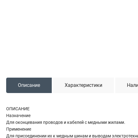
Садовая техника
Триммеры и мотокосы
Снегоуборочные машины
Культиваторы (мотоблоки)
Газонокосилки
Измельчители
Автомобильный инструмент
Наборы шоферские
Описание
Характеристики
Нали
Тросы буксировочные
Домкраты
Щетки, скребки и лопаты автомобильные
ОПИСАНИЕ
Тали цепные
Назначение
Для оконцевания проводов и кабелей с медными жилами.
Применение
Для присоединении их к медным шинам и выводам электротехни